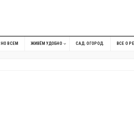
СНО ВСЕМ
ЖИВЁМ УДОБНО
САД. ОГОРОД.
ВСЕ О Р