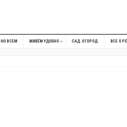
СНО ВСЕМ
ЖИВЁМ УДОБНО
САД. ОГОРОД.
ВСЕ О Р