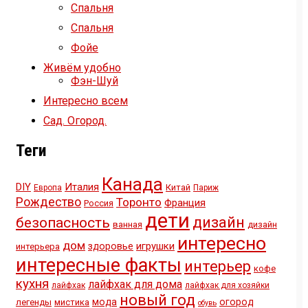
Спальня
Спальня
Фойе
Живём удобно
Фэн-Шуй
Интересно всем
Сад. Огород.
Теги
Канада
DIY
Италия
Китай
Европа
Париж
Рождество
Торонто
Франция
Россия
дети
дизайн
безопасность
ванная
дизайн
интересно
дом
игрушки
здоровье
интерьера
интересные факты
интерьер
кофе
кухня
лайфхак для дома
лайфхак
лайфхак для хозяйки
новый год
мода
огород
легенды
мистика
обувь