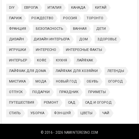
DIY
ЕВРОПА
ИТАЛИЯ
КАНАДА
КИТАЙ
ПАРИЖ
РОЖДЕСТВО
РОССИЯ
ТОРОНТО
ФРАНЦИЯ
БЕЗОПАСНОСТЬ
ВАННАЯ
ДЕТИ
ДИЗАЙН
ДИЗАЙН ИНТЕРЬЕРА
ДОМ
ЗДОРОВЬЕ
ИГРУШКИ
ИНТЕРЕСНО
ИНТЕРЕСНЫЕ ФАКТЫ
ИНТЕРЬЕР
КОФЕ
КУХНЯ
ЛАЙФХАК
ЛАЙФХАК ДЛЯ ДОМА
ЛАЙФХАК ДЛЯ ХОЗЯЙКИ
ЛЕГЕНДЫ
МИСТИКА
МОДА
НОВЫЙ ГОД
ОБУВЬ
ОГОРОД
ОТПУСК
ПОДАРКИ
ПРАЗДНИК
ПРИМЕТЫ
ПУТЕШЕСТВИЯ
РЕМОНТ
САД
САД И ОГОРОД
СТИЛЬ
УБОРКА
ФЭН-ШУЙ
ЦВЕТЫ
ЧАЙ
© 2016 - 2026
NAMINTERESNO.COM