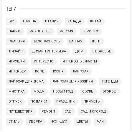
ТЕГИ
DIY
ЕВРОПА
ИТАЛИЯ
КАНАДА
КИТАЙ
ПАРИЖ
РОЖДЕСТВО
РОССИЯ
ТОРОНТО
ФРАНЦИЯ
БЕЗОПАСНОСТЬ
ВАННАЯ
ДЕТИ
ДИЗАЙН
ДИЗАЙН ИНТЕРЬЕРА
ДОМ
ЗДОРОВЬЕ
ИГРУШКИ
ИНТЕРЕСНО
ИНТЕРЕСНЫЕ ФАКТЫ
ИНТЕРЬЕР
КОФЕ
КУХНЯ
ЛАЙФХАК
ЛАЙФХАК ДЛЯ ДОМА
ЛАЙФХАК ДЛЯ ХОЗЯЙКИ
ЛЕГЕНДЫ
МИСТИКА
МОДА
НОВЫЙ ГОД
ОБУВЬ
ОГОРОД
ОТПУСК
ПОДАРКИ
ПРАЗДНИК
ПРИМЕТЫ
ПУТЕШЕСТВИЯ
РЕМОНТ
САД
САД И ОГОРОД
СТИЛЬ
УБОРКА
ФЭН-ШУЙ
ЦВЕТЫ
ЧАЙ