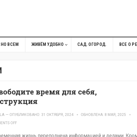
СНО ВСЕМ
ЖИВЁМ УДОБНО
САД. ОГОРОД.
ВСЕ О Р
И
вободите время для себя,
струкция
LA
—
ОПУБЛИКОВАНО: 31 ОКТЯБРЯ, 2024
ОБНОВЛЕНА: 8 МАЯ, 2025
ENTS OFF
еменная жизнь переполнена информацией и делами. Кро