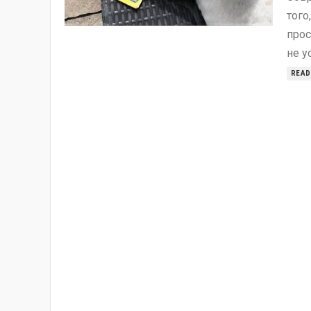
того
прос
не у
READ