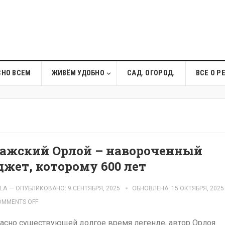
СНО ВСЕМ
ЖИВЁМ УДОБНО
САД. ОГОРОД.
ВСЕ О Р
ажский Орлой – навороченный
джет, которому 600 лет
LA
—
ОПУБЛИКОВАНО: 9 СЕНТЯБРЯ, 2025
ОБНОВЛЕНА: 15 ОКТЯБРЯ, 2025
OMMENTS OFF
асно существующей долгое время легенде, автор Орлоя