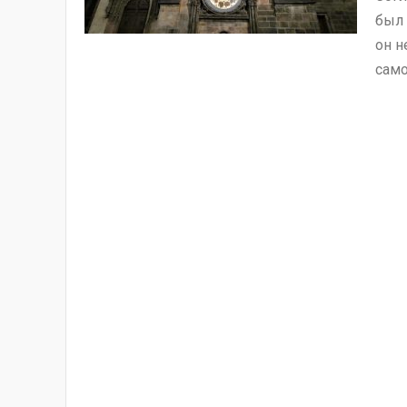
был 
он н
само