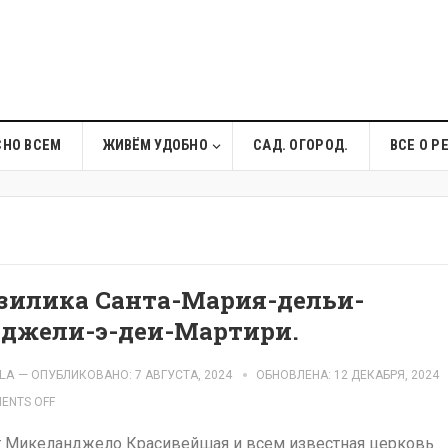
СНО ВСЕМ
ЖИВЁМ УДОБНО
САД. ОГОРОД.
ВСЕ О Р
зилика Санта-Мария-дельи-
джели-э-деи-Мартири.
LA
—
ОПУБЛИКОВАНО: 7 АВГУСТА, 2024
ОБНОВЛЕНА: 12 ДЕКАБРЯ, 2024
ENTS OFF
кт Микеланджело Красивейшая и всем известная церковь