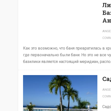
Ли
Ба
Ан
ANGE
COMM
Как это возможно, что баня превратилась в х
где первоначально были бани. Но это не все ч
базилики является настоящий меридиан, расп
Са
ANGE
COMM
Садо