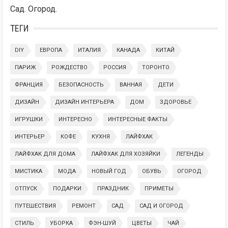
Сад. Огород.
ТЕГИ
DIY
ЕВРОПА
ИТАЛИЯ
КАНАДА
КИТАЙ
ПАРИЖ
РОЖДЕСТВО
РОССИЯ
ТОРОНТО
ФРАНЦИЯ
БЕЗОПАСНОСТЬ
ВАННАЯ
ДЕТИ
ДИЗАЙН
ДИЗАЙН ИНТЕРЬЕРА
ДОМ
ЗДОРОВЬЕ
ИГРУШКИ
ИНТЕРЕСНО
ИНТЕРЕСНЫЕ ФАКТЫ
ИНТЕРЬЕР
КОФЕ
КУХНЯ
ЛАЙФХАК
ЛАЙФХАК ДЛЯ ДОМА
ЛАЙФХАК ДЛЯ ХОЗЯЙКИ
ЛЕГЕНДЫ
МИСТИКА
МОДА
НОВЫЙ ГОД
ОБУВЬ
ОГОРОД
ОТПУСК
ПОДАРКИ
ПРАЗДНИК
ПРИМЕТЫ
ПУТЕШЕСТВИЯ
РЕМОНТ
САД
САД И ОГОРОД
СТИЛЬ
УБОРКА
ФЭН-ШУЙ
ЦВЕТЫ
ЧАЙ