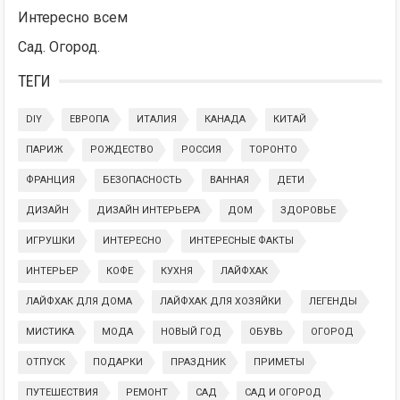
Интересно всем
Сад. Огород.
ТЕГИ
DIY
ЕВРОПА
ИТАЛИЯ
КАНАДА
КИТАЙ
ПАРИЖ
РОЖДЕСТВО
РОССИЯ
ТОРОНТО
ФРАНЦИЯ
БЕЗОПАСНОСТЬ
ВАННАЯ
ДЕТИ
ДИЗАЙН
ДИЗАЙН ИНТЕРЬЕРА
ДОМ
ЗДОРОВЬЕ
ИГРУШКИ
ИНТЕРЕСНО
ИНТЕРЕСНЫЕ ФАКТЫ
ИНТЕРЬЕР
КОФЕ
КУХНЯ
ЛАЙФХАК
ЛАЙФХАК ДЛЯ ДОМА
ЛАЙФХАК ДЛЯ ХОЗЯЙКИ
ЛЕГЕНДЫ
МИСТИКА
МОДА
НОВЫЙ ГОД
ОБУВЬ
ОГОРОД
ОТПУСК
ПОДАРКИ
ПРАЗДНИК
ПРИМЕТЫ
ПУТЕШЕСТВИЯ
РЕМОНТ
САД
САД И ОГОРОД