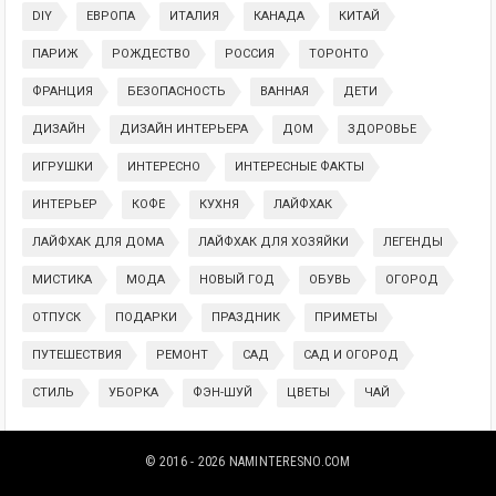
DIY
ЕВРОПА
ИТАЛИЯ
КАНАДА
КИТАЙ
ПАРИЖ
РОЖДЕСТВО
РОССИЯ
ТОРОНТО
ФРАНЦИЯ
БЕЗОПАСНОСТЬ
ВАННАЯ
ДЕТИ
ДИЗАЙН
ДИЗАЙН ИНТЕРЬЕРА
ДОМ
ЗДОРОВЬЕ
ИГРУШКИ
ИНТЕРЕСНО
ИНТЕРЕСНЫЕ ФАКТЫ
ИНТЕРЬЕР
КОФЕ
КУХНЯ
ЛАЙФХАК
ЛАЙФХАК ДЛЯ ДОМА
ЛАЙФХАК ДЛЯ ХОЗЯЙКИ
ЛЕГЕНДЫ
МИСТИКА
МОДА
НОВЫЙ ГОД
ОБУВЬ
ОГОРОД
ОТПУСК
ПОДАРКИ
ПРАЗДНИК
ПРИМЕТЫ
ПУТЕШЕСТВИЯ
РЕМОНТ
САД
САД И ОГОРОД
СТИЛЬ
УБОРКА
ФЭН-ШУЙ
ЦВЕТЫ
ЧАЙ
© 2016 - 2026
NAMINTERESNO.COM