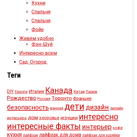
Кухни
Спальня
Спальня
Фойе
Живём удобно
Фэн-Шуй
Интересно всем
Сад. Огород.
Теги
Канада
DIY
Италия
Китай
Европа
Париж
Рождество
Торонто
Франция
Россия
дети
дизайн
безопасность
ванная
дизайн
интересно
дом
игрушки
здоровье
интерьера
интересные факты
интерьер
кофе
кухня
лайфхак для дома
лайфхак
лайфхак для хозяйки