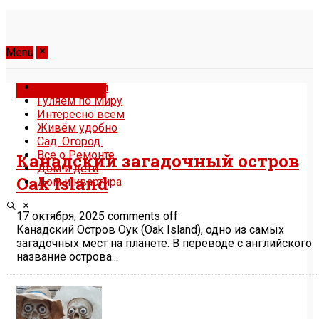
Menu
Бери и делай
Гуляем по Миру
Гуляем по Миру
Интересно всем
Живём удобно
Сад. Огород.
Все о Ремонте
Канадский загадочный остров
Дом и дети
Oak Island
Дом и квартира
17 октября, 2025
comments off
Канадский Остров Оук (Oak Island), одно из самых
загадочных мест на планете. В переводе с английского
название острова...