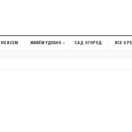
СНО ВСЕМ
ЖИВЁМ УДОБНО
САД. ОГОРОД.
ВСЕ О Р