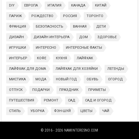
DIY
ЕВРОПА
ИТАЛИЯ
КАНАДА
КИТАЙ
ПАРИЖ
РОЖДЕСТВО
РОССИЯ
ТОРОНТО
ФРАНЦИЯ
БЕЗОПАСНОСТЬ
ВАННАЯ
ДЕТИ
ДИЗАЙН
ДИЗАЙН ИНТЕРЬЕРА
ДОМ
ЗДОРОВЬЕ
ИГРУШКИ
ИНТЕРЕСНО
ИНТЕРЕСНЫЕ ФАКТЫ
ИНТЕРЬЕР
КОФЕ
КУХНЯ
ЛАЙФХАК
ЛАЙФХАК ДЛЯ ДОМА
ЛАЙФХАК ДЛЯ ХОЗЯЙКИ
ЛЕГЕНДЫ
МИСТИКА
МОДА
НОВЫЙ ГОД
ОБУВЬ
ОГОРОД
ОТПУСК
ПОДАРКИ
ПРАЗДНИК
ПРИМЕТЫ
ПУТЕШЕСТВИЯ
РЕМОНТ
САД
САД И ОГОРОД
СТИЛЬ
УБОРКА
ФЭН-ШУЙ
ЦВЕТЫ
ЧАЙ
© 2016 - 2026
NAMINTERESNO.COM