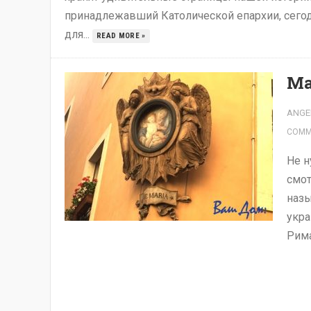
принадлежавший Католической епархии, сегодн
для...
READ MORE »
Ма
ANGE
COMM
Не н
смот
назы
укра
Рима