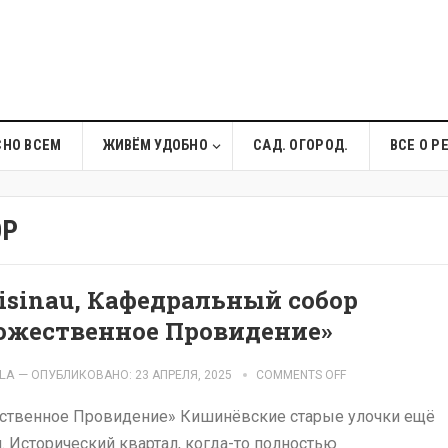
СНО ВСЕМ
ЖИВЁМ УДОБНО
САД. ОГОРОД.
ВСЕ О Р
ОР
isinau, Кафедральный собор
ожественное Провидение»
LA
—
ОПУБЛИКОВАНО: 23 АПРЕЛЯ, 2025
COMMENTS OFF
ественное Провидение» Кишинёвские старые улочки ещё
 Исторический квартал, когда-то полностью