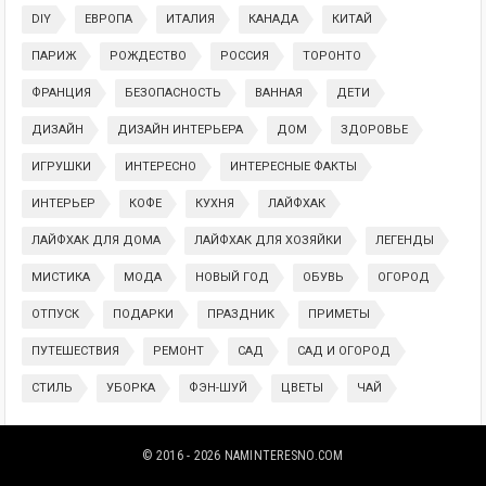
DIY
ЕВРОПА
ИТАЛИЯ
КАНАДА
КИТАЙ
ПАРИЖ
РОЖДЕСТВО
РОССИЯ
ТОРОНТО
ФРАНЦИЯ
БЕЗОПАСНОСТЬ
ВАННАЯ
ДЕТИ
ДИЗАЙН
ДИЗАЙН ИНТЕРЬЕРА
ДОМ
ЗДОРОВЬЕ
ИГРУШКИ
ИНТЕРЕСНО
ИНТЕРЕСНЫЕ ФАКТЫ
ИНТЕРЬЕР
КОФЕ
КУХНЯ
ЛАЙФХАК
ЛАЙФХАК ДЛЯ ДОМА
ЛАЙФХАК ДЛЯ ХОЗЯЙКИ
ЛЕГЕНДЫ
МИСТИКА
МОДА
НОВЫЙ ГОД
ОБУВЬ
ОГОРОД
ОТПУСК
ПОДАРКИ
ПРАЗДНИК
ПРИМЕТЫ
ПУТЕШЕСТВИЯ
РЕМОНТ
САД
САД И ОГОРОД
СТИЛЬ
УБОРКА
ФЭН-ШУЙ
ЦВЕТЫ
ЧАЙ
© 2016 - 2026
NAMINTERESNO.COM