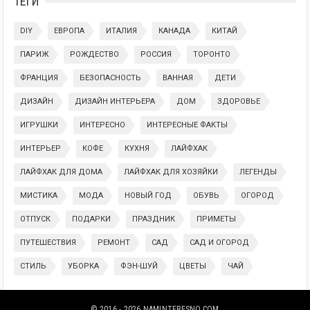
ТЕГИ
DIY
ЕВРОПА
ИТАЛИЯ
КАНАДА
КИТАЙ
ПАРИЖ
РОЖДЕСТВО
РОССИЯ
ТОРОНТО
ФРАНЦИЯ
БЕЗОПАСНОСТЬ
ВАННАЯ
ДЕТИ
ДИЗАЙН
ДИЗАЙН ИНТЕРЬЕРА
ДОМ
ЗДОРОВЬЕ
ИГРУШКИ
ИНТЕРЕСНО
ИНТЕРЕСНЫЕ ФАКТЫ
ИНТЕРЬЕР
КОФЕ
КУХНЯ
ЛАЙФХАК
ЛАЙФХАК ДЛЯ ДОМА
ЛАЙФХАК ДЛЯ ХОЗЯЙКИ
ЛЕГЕНДЫ
МИСТИКА
МОДА
НОВЫЙ ГОД
ОБУВЬ
ОГОРОД
ОТПУСК
ПОДАРКИ
ПРАЗДНИК
ПРИМЕТЫ
ПУТЕШЕСТВИЯ
РЕМОНТ
САД
САД И ОГОРОД
СТИЛЬ
УБОРКА
ФЭН-ШУЙ
ЦВЕТЫ
ЧАЙ
© 2016 - 2026
NAMINTERESNO.COM