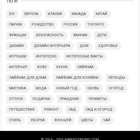
ТЕГИ
DIY
ЕВРОПА
ИТАЛИЯ
КАНАДА
КИТАЙ
ПАРИЖ
РОЖДЕСТВО
РОССИЯ
ТОРОНТО
ФРАНЦИЯ
БЕЗОПАСНОСТЬ
ВАННАЯ
ДЕТИ
ДИЗАЙН
ДИЗАЙН ИНТЕРЬЕРА
ДОМ
ЗДОРОВЬЕ
ИГРУШКИ
ИНТЕРЕСНО
ИНТЕРЕСНЫЕ ФАКТЫ
ИНТЕРЬЕР
КОФЕ
КУХНЯ
ЛАЙФХАК
ЛАЙФХАК ДЛЯ ДОМА
ЛАЙФХАК ДЛЯ ХОЗЯЙКИ
ЛЕГЕНДЫ
МИСТИКА
МОДА
НОВЫЙ ГОД
ОБУВЬ
ОГОРОД
ОТПУСК
ПОДАРКИ
ПРАЗДНИК
ПРИМЕТЫ
ПУТЕШЕСТВИЯ
РЕМОНТ
САД
САД И ОГОРОД
СТИЛЬ
УБОРКА
ФЭН-ШУЙ
ЦВЕТЫ
ЧАЙ
© 2016 - 2026
NAMINTERESNO.COM