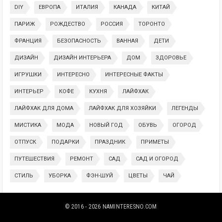
DIY
ЕВРОПА
ИТАЛИЯ
КАНАДА
КИТАЙ
ПАРИЖ
РОЖДЕСТВО
РОССИЯ
ТОРОНТО
ФРАНЦИЯ
БЕЗОПАСНОСТЬ
ВАННАЯ
ДЕТИ
ДИЗАЙН
ДИЗАЙН ИНТЕРЬЕРА
ДОМ
ЗДОРОВЬЕ
ИГРУШКИ
ИНТЕРЕСНО
ИНТЕРЕСНЫЕ ФАКТЫ
ИНТЕРЬЕР
КОФЕ
КУХНЯ
ЛАЙФХАК
ЛАЙФХАК ДЛЯ ДОМА
ЛАЙФХАК ДЛЯ ХОЗЯЙКИ
ЛЕГЕНДЫ
МИСТИКА
МОДА
НОВЫЙ ГОД
ОБУВЬ
ОГОРОД
ОТПУСК
ПОДАРКИ
ПРАЗДНИК
ПРИМЕТЫ
ПУТЕШЕСТВИЯ
РЕМОНТ
САД
САД И ОГОРОД
СТИЛЬ
УБОРКА
ФЭН-ШУЙ
ЦВЕТЫ
ЧАЙ
© 2016 - 2026
NAMINTERESNO.COM