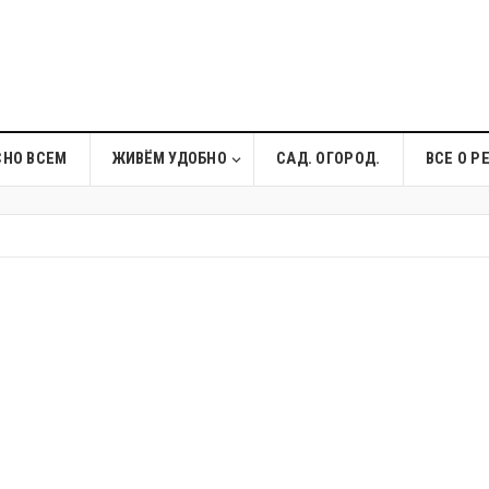
СНО ВСЕМ
ЖИВЁМ УДОБНО
САД. ОГОРОД.
ВСЕ О Р