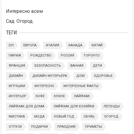
Интересно всем
Сад. Огород.
ТЕГИ
DIY
ЕВРОПА
ИТАЛИЯ
КАНАДА
КИТАЙ
ПАРИЖ
РОЖДЕСТВО
РОССИЯ
ТОРОНТО
ФРАНЦИЯ
БЕЗОПАСНОСТЬ
ВАННАЯ
ДЕТИ
ДИЗАЙН
ДИЗАЙН ИНТЕРЬЕРА
ДОМ
ЗДОРОВЬЕ
ИГРУШКИ
ИНТЕРЕСНО
ИНТЕРЕСНЫЕ ФАКТЫ
ИНТЕРЬЕР
КОФЕ
КУХНЯ
ЛАЙФХАК
ЛАЙФХАК ДЛЯ ДОМА
ЛАЙФХАК ДЛЯ ХОЗЯЙКИ
ЛЕГЕНДЫ
МИСТИКА
МОДА
НОВЫЙ ГОД
ОБУВЬ
ОГОРОД
ОТПУСК
ПОДАРКИ
ПРАЗДНИК
ПРИМЕТЫ