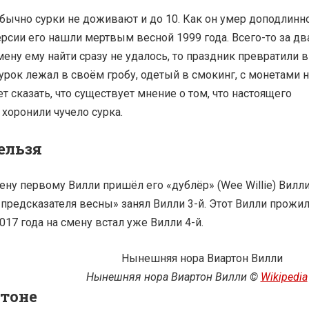
бычно сурки не доживают и до 10. Как он умер доподлинн
ерсии его нашли мертвым весной 1999 года. Всего-то за дв
ену ему найти сразу не удалось, то праздник превратили в
рок лежал в своём гробу, одетый в смокинг, с монетами н
т сказать, что существует мнение о том, что настоящего
хоронили чучело сурка.
ельзя
мену первому Вилли пришёл его «дублёр» (Wee Willie) Вилл
 «предсказателя весны» занял Вилли 3-й. Этот Вилли прожи
017 года на смену встал уже Вилли 4-й.
Нынешняя нора Виартон Вилли ©
Wikipedia
ртоне