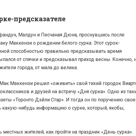
урке-предсказателе
Грандун, Малдун и Песчаная Дюна, проснувшись после
аку Маккензи о рождении белого сурка. Этот сурок-
енной способностью правильно предсказывать время
ыпался от спячки и предсказывал приход весны. Конечно, 
ители города, от мала до велика.
ь Мак Маккензи решил «оживить» свой тихий городок Виарт
классников и друзей на встречу «Дня сурка». Одно из так
зеты «Торонто Дэйли Стар». И тогда он по поручению свое
ь какую-нибудь информацию о сурке, который, якобы,
ь местных жителей, как пройти на праздник «День сурка».