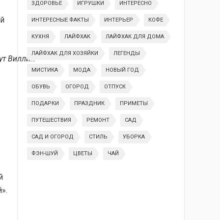
ЗДОРОВЬЕ
ИГРУШКИ
ИНТЕРЕСНО
ый
ИНТЕРЕСНЫЕ ФАКТЫ
ИНТЕРЬЕР
КОФЕ
КУХНЯ
ЛАЙФХАК
ЛАЙФХАК ДЛЯ ДОМА
ЛАЙФХАК ДЛЯ ХОЗЯЙКИ
ЛЕГЕНДЫ
ут Вилли
…
МИСТИКА
МОДА
НОВЫЙ ГОД
ОБУВЬ
ОГОРОД
ОТПУСК
ПОДАРКИ
ПРАЗДНИК
ПРИМЕТЫ
ПУТЕШЕСТВИЯ
РЕМОНТ
САД
САД И ОГОРОД
СТИЛЬ
УБОРКА
ФЭН-ШУЙ
ЦВЕТЫ
ЧАЙ
й
».