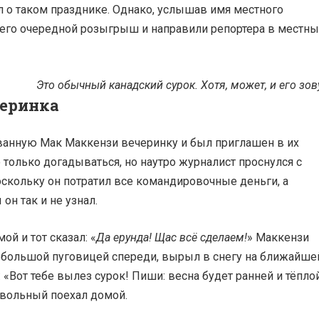
ал о таком празднике. Однако, услышав имя местного
о его очередной розыгрыш и направили репортера в местн
Это обычный канадский сурок. Хотя, может, и его зов
черинка
ованную Мак Маккензи вечеринку и был приглашен в их
только догадываться, но наутро журналист проснулся с
оскольку он потратил все командировочные деньги, а
он так и не узнал.
й и тот сказал: «
Да ерунда! Щас всё сделаем!
» Маккензи
 большой пуговицей спереди, вырыл в снегу на ближайше
 «Вот тебе вылез сурок! Пиши: весна будет ранней и тёплой
овольный поехал домой.