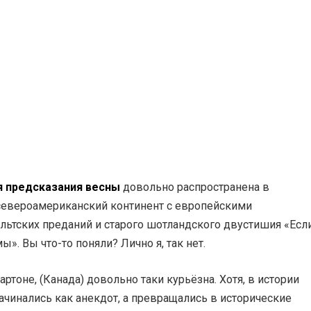
я предсказания весны
довольно распространена в
североамериканский континент с европейскими
льтских преданий и старого шотландского двустишия «Есл
ы». Вы что-то поняли? Лично я, так нет.
ртоне, (Канада) довольно таки курьёзна. Хотя, в истории
чинались как анекдот, а превращались в исторические