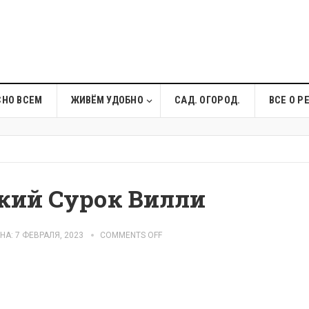
СНО ВСЕМ
ЖИВЁМ УДОБНО
САД. ОГОРОД.
ВСЕ О Р
ский Сурок Вилли
А: 7 ФЕВРАЛЯ, 2023
COMMENTS OFF