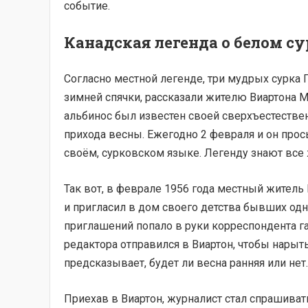
событие.
Канадская легенда о белом с
Согласно местной легенде, три мудрых сурка 
зимней спячки, рассказали жителю Виартона М
альбинос был известен своей сверхъестеств
прихода весны. Ежегодно 2 февраля и он прос
своём, сурковском языке. Легенду знают все ж
Так вот, в феврале 1956 года местный жител
и пригласил в дом своего детства бывших одно
приглашений попало в руки корреспондента га
редактора отправился в Виартон, чтобы нарыт
предсказывает, будет ли весна ранняя или нет.
Приехав в Виартон, журналист стал спрашиват