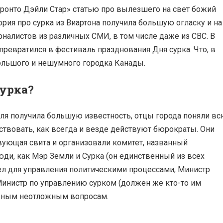
оронто Дэйли Стар» статью про вылезшего на свет божий
рия про сурка из Виартона получила большую огласку и на
налистов из различных СМИ, в том числе даже из СВС. В
 превратился в фестиваль празднования Дня сурка. Что, в
ольшого и нешумного городка Канады.
сурка?
теля получила большую известность, отцы города поняли в
йствовать, как всегда и везде действуют бюрократы. Они
вующая свита и организовали комитет, названный
ди, как Мэр Земли и Сурка (он единственный из всех
дел для управления политическими процессами, Министр
Министр по управлению сурком (должен же кто-то им
азным неотложным вопросам.