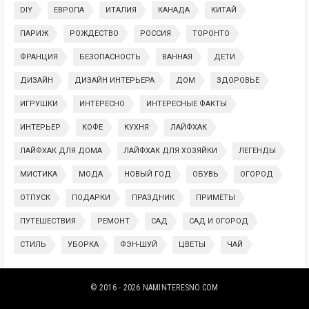
DIY
ЕВРОПА
ИТАЛИЯ
КАНАДА
КИТАЙ
ПАРИЖ
РОЖДЕСТВО
РОССИЯ
ТОРОНТО
ФРАНЦИЯ
БЕЗОПАСНОСТЬ
ВАННАЯ
ДЕТИ
ДИЗАЙН
ДИЗАЙН ИНТЕРЬЕРА
ДОМ
ЗДОРОВЬЕ
ИГРУШКИ
ИНТЕРЕСНО
ИНТЕРЕСНЫЕ ФАКТЫ
ИНТЕРЬЕР
КОФЕ
КУХНЯ
ЛАЙФХАК
ЛАЙФХАК ДЛЯ ДОМА
ЛАЙФХАК ДЛЯ ХОЗЯЙКИ
ЛЕГЕНДЫ
МИСТИКА
МОДА
НОВЫЙ ГОД
ОБУВЬ
ОГОРОД
ОТПУСК
ПОДАРКИ
ПРАЗДНИК
ПРИМЕТЫ
ПУТЕШЕСТВИЯ
РЕМОНТ
САД
САД И ОГОРОД
СТИЛЬ
УБОРКА
ФЭН-ШУЙ
ЦВЕТЫ
ЧАЙ
© 2016 - 2026
NAMINTERESNO.COM