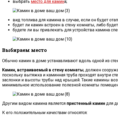
выбрать
место для камин
а;
вид топлива для камина в случае, если он будет ота
будет ли камин встроен в стену комнаты, либо буде
будете ли вы привлекать для устройства камина сп
Выбираем место
Обычно камин в доме устанавливают вдоль одной из сте
Камин, встраиваемый в стену комнаты
, должен сооружа
поскольку вытяжка и каминная труба проходят внутри с
заслонки и высоты трубы над крышей. Такие камины возм
минимальное использование полезной комнаты помещен
Другим видом камина является
пристенный
камин
для д
К его
положительным качествам
относятся: