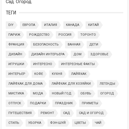
Сад. Огород.
ТЕГИ
DIY
ЕВРОПА
ИТАЛИЯ
КАНАДА
КИТАЙ
ПАРИЖ
РОЖДЕСТВО
РОССИЯ
ТОРОНТО
ФРАНЦИЯ
БЕЗОПАСНОСТЬ
ВАННАЯ
ДЕТИ
ДИЗАЙН
ДИЗАЙН ИНТЕРЬЕРА
ДОМ
ЗДОРОВЬЕ
ИГРУШКИ
ИНТЕРЕСНО
ИНТЕРЕСНЫЕ ФАКТЫ
ИНТЕРЬЕР
КОФЕ
КУХНЯ
ЛАЙФХАК
ЛАЙФХАК ДЛЯ ДОМА
ЛАЙФХАК ДЛЯ ХОЗЯЙКИ
ЛЕГЕНДЫ
МИСТИКА
МОДА
НОВЫЙ ГОД
ОБУВЬ
ОГОРОД
ОТПУСК
ПОДАРКИ
ПРАЗДНИК
ПРИМЕТЫ
ПУТЕШЕСТВИЯ
РЕМОНТ
САД
САД И ОГОРОД
СТИЛЬ
УБОРКА
ФЭН-ШУЙ
ЦВЕТЫ
ЧАЙ