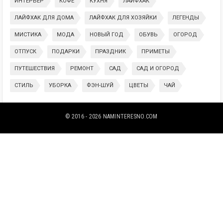
ИНТЕРЬЕР
КОФЕ
КУХНЯ
ЛАЙФХАК
ЛАЙФХАК ДЛЯ ДОМА
ЛАЙФХАК ДЛЯ ХОЗЯЙКИ
ЛЕГЕНДЫ
МИСТИКА
МОДА
НОВЫЙ ГОД
ОБУВЬ
ОГОРОД
ОТПУСК
ПОДАРКИ
ПРАЗДНИК
ПРИМЕТЫ
ПУТЕШЕСТВИЯ
РЕМОНТ
САД
САД И ОГОРОД
СТИЛЬ
УБОРКА
ФЭН-ШУЙ
ЦВЕТЫ
ЧАЙ
© 2016 - 2026
NAMINTERESNO.COM