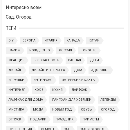
Интересно всем
Сад. Огород.
ТЕГИ
DIY
ЕВРОПА
ИТАЛИЯ
КАНАДА
КИТАЙ
ПАРИЖ
РОЖДЕСТВО
РОССИЯ
ТОРОНТО
ФРАНЦИЯ
БЕЗОПАСНОСТЬ
ВАННАЯ
ДЕТИ
ДИЗАЙН
ДИЗАЙН ИНТЕРЬЕРА
ДОМ
ЗДОРОВЬЕ
ИГРУШКИ
ИНТЕРЕСНО
ИНТЕРЕСНЫЕ ФАКТЫ
ИНТЕРЬЕР
КОФЕ
КУХНЯ
ЛАЙФХАК
ЛАЙФХАК ДЛЯ ДОМА
ЛАЙФХАК ДЛЯ ХОЗЯЙКИ
ЛЕГЕНДЫ
МИСТИКА
МОДА
НОВЫЙ ГОД
ОБУВЬ
ОГОРОД
ОТПУСК
ПОДАРКИ
ПРАЗДНИК
ПРИМЕТЫ
ПУТЕШЕСТВИЯ
РЕМОНТ
САД
САД И ОГОРОД