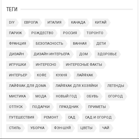
ТЕГИ
DIY
ЕВРОПА
ИТАЛИЯ
КАНАДА
КИТАЙ
ПАРИЖ
РОЖДЕСТВО
РОССИЯ
ТОРОНТО
ФРАНЦИЯ
БЕЗОПАСНОСТЬ
ВАННАЯ
ДЕТИ
ДИЗАЙН
ДИЗАЙН ИНТЕРЬЕРА
ДОМ
ЗДОРОВЬЕ
ИГРУШКИ
ИНТЕРЕСНО
ИНТЕРЕСНЫЕ ФАКТЫ
ИНТЕРЬЕР
КОФЕ
КУХНЯ
ЛАЙФХАК
ЛАЙФХАК ДЛЯ ДОМА
ЛАЙФХАК ДЛЯ ХОЗЯЙКИ
ЛЕГЕНДЫ
МИСТИКА
МОДА
НОВЫЙ ГОД
ОБУВЬ
ОГОРОД
ОТПУСК
ПОДАРКИ
ПРАЗДНИК
ПРИМЕТЫ
ПУТЕШЕСТВИЯ
РЕМОНТ
САД
САД И ОГОРОД
СТИЛЬ
УБОРКА
ФЭН-ШУЙ
ЦВЕТЫ
ЧАЙ