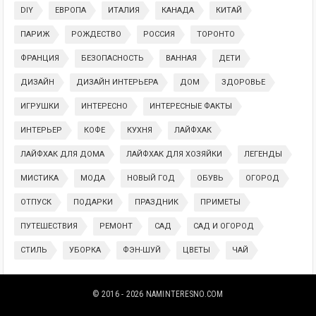
DIY
ЕВРОПА
ИТАЛИЯ
КАНАДА
КИТАЙ
ПАРИЖ
РОЖДЕСТВО
РОССИЯ
ТОРОНТО
ФРАНЦИЯ
БЕЗОПАСНОСТЬ
ВАННАЯ
ДЕТИ
ДИЗАЙН
ДИЗАЙН ИНТЕРЬЕРА
ДОМ
ЗДОРОВЬЕ
ИГРУШКИ
ИНТЕРЕСНО
ИНТЕРЕСНЫЕ ФАКТЫ
ИНТЕРЬЕР
КОФЕ
КУХНЯ
ЛАЙФХАК
ЛАЙФХАК ДЛЯ ДОМА
ЛАЙФХАК ДЛЯ ХОЗЯЙКИ
ЛЕГЕНДЫ
МИСТИКА
МОДА
НОВЫЙ ГОД
ОБУВЬ
ОГОРОД
ОТПУСК
ПОДАРКИ
ПРАЗДНИК
ПРИМЕТЫ
ПУТЕШЕСТВИЯ
РЕМОНТ
САД
САД И ОГОРОД
СТИЛЬ
УБОРКА
ФЭН-ШУЙ
ЦВЕТЫ
ЧАЙ
© 2016 - 2026
NAMINTERESNO.COM