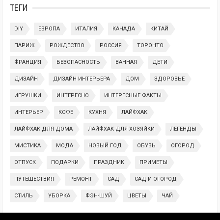
ТЕГИ
DIY
ЕВРОПА
ИТАЛИЯ
КАНАДА
КИТАЙ
ПАРИЖ
РОЖДЕСТВО
РОССИЯ
ТОРОНТО
ФРАНЦИЯ
БЕЗОПАСНОСТЬ
ВАННАЯ
ДЕТИ
ДИЗАЙН
ДИЗАЙН ИНТЕРЬЕРА
ДОМ
ЗДОРОВЬЕ
ИГРУШКИ
ИНТЕРЕСНО
ИНТЕРЕСНЫЕ ФАКТЫ
ИНТЕРЬЕР
КОФЕ
КУХНЯ
ЛАЙФХАК
ЛАЙФХАК ДЛЯ ДОМА
ЛАЙФХАК ДЛЯ ХОЗЯЙКИ
ЛЕГЕНДЫ
МИСТИКА
МОДА
НОВЫЙ ГОД
ОБУВЬ
ОГОРОД
ОТПУСК
ПОДАРКИ
ПРАЗДНИК
ПРИМЕТЫ
ПУТЕШЕСТВИЯ
РЕМОНТ
САД
САД И ОГОРОД
СТИЛЬ
УБОРКА
ФЭН-ШУЙ
ЦВЕТЫ
ЧАЙ