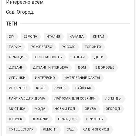
Интересно всем
Сад. Огород.
ТЕГИ
DIY
ЕВРОПА
ИТАЛИЯ
КАНАДА
КИТАЙ
ПАРИЖ
РОЖДЕСТВО
РОССИЯ
ТОРОНТО
ФРАНЦИЯ
БЕЗОПАСНОСТЬ
ВАННАЯ
ДЕТИ
ДИЗАЙН
ДИЗАЙН ИНТЕРЬЕРА
ДОМ
ЗДОРОВЬЕ
ИГРУШКИ
ИНТЕРЕСНО
ИНТЕРЕСНЫЕ ФАКТЫ
ИНТЕРЬЕР
КОФЕ
КУХНЯ
ЛАЙФХАК
ЛАЙФХАК ДЛЯ ДОМА
ЛАЙФХАК ДЛЯ ХОЗЯЙКИ
ЛЕГЕНДЫ
МИСТИКА
МОДА
НОВЫЙ ГОД
ОБУВЬ
ОГОРОД
ОТПУСК
ПОДАРКИ
ПРАЗДНИК
ПРИМЕТЫ
ПУТЕШЕСТВИЯ
РЕМОНТ
САД
САД И ОГОРОД