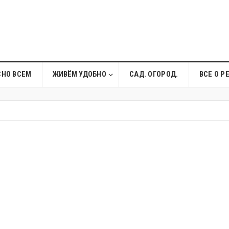
СНО ВСЕМ
ЖИВЁМ УДОБНО
САД. ОГОРОД.
ВСЕ О Р