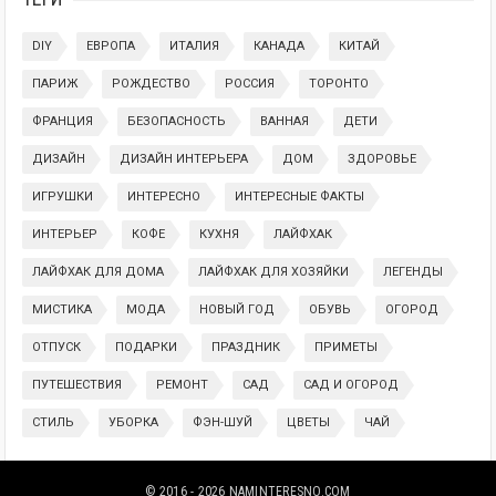
DIY
ЕВРОПА
ИТАЛИЯ
КАНАДА
КИТАЙ
ПАРИЖ
РОЖДЕСТВО
РОССИЯ
ТОРОНТО
ФРАНЦИЯ
БЕЗОПАСНОСТЬ
ВАННАЯ
ДЕТИ
ДИЗАЙН
ДИЗАЙН ИНТЕРЬЕРА
ДОМ
ЗДОРОВЬЕ
ИГРУШКИ
ИНТЕРЕСНО
ИНТЕРЕСНЫЕ ФАКТЫ
ИНТЕРЬЕР
КОФЕ
КУХНЯ
ЛАЙФХАК
ЛАЙФХАК ДЛЯ ДОМА
ЛАЙФХАК ДЛЯ ХОЗЯЙКИ
ЛЕГЕНДЫ
МИСТИКА
МОДА
НОВЫЙ ГОД
ОБУВЬ
ОГОРОД
ОТПУСК
ПОДАРКИ
ПРАЗДНИК
ПРИМЕТЫ
ПУТЕШЕСТВИЯ
РЕМОНТ
САД
САД И ОГОРОД
СТИЛЬ
УБОРКА
ФЭН-ШУЙ
ЦВЕТЫ
ЧАЙ
© 2016 - 2026
NAMINTERESNO.COM