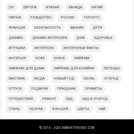
DIY
ЕВРОПА
ИТАЛИЯ
КАНАДА
КИТАЙ
ПАРИЖ
РОЖДЕСТВО
РОССИЯ
ТОРОНТО
ФРАНЦИЯ
БЕЗОПАСНОСТЬ
ВАННАЯ
ДЕТИ
ДИЗАЙН
ДИЗАЙН ИНТЕРЬЕРА
ДОМ
ЗДОРОВЬЕ
ИГРУШКИ
ИНТЕРЕСНО
ИНТЕРЕСНЫЕ ФАКТЫ
ИНТЕРЬЕР
КОФЕ
КУХНЯ
ЛАЙФХАК
ЛАЙФХАК ДЛЯ ДОМА
ЛАЙФХАК ДЛЯ ХОЗЯЙКИ
ЛЕГЕНДЫ
МИСТИКА
МОДА
НОВЫЙ ГОД
ОБУВЬ
ОГОРОД
ОТПУСК
ПОДАРКИ
ПРАЗДНИК
ПРИМЕТЫ
ПУТЕШЕСТВИЯ
РЕМОНТ
САД
САД И ОГОРОД
СТИЛЬ
УБОРКА
ФЭН-ШУЙ
ЦВЕТЫ
ЧАЙ
© 2016 - 2026
NAMINTERESNO.COM