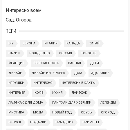
Интересно всем
Сад. Огород.
ТЕГИ
DIY
ЕВРОПА
ИТАЛИЯ
КАНАДА
КИТАЙ
ПАРИЖ
РОЖДЕСТВО
РОССИЯ
ТОРОНТО
ФРАНЦИЯ
БЕЗОПАСНОСТЬ
ВАННАЯ
ДЕТИ
ДИЗАЙН
ДИЗАЙН ИНТЕРЬЕРА
ДОМ
ЗДОРОВЬЕ
ИГРУШКИ
ИНТЕРЕСНО
ИНТЕРЕСНЫЕ ФАКТЫ
ИНТЕРЬЕР
КОФЕ
КУХНЯ
ЛАЙФХАК
ЛАЙФХАК ДЛЯ ДОМА
ЛАЙФХАК ДЛЯ ХОЗЯЙКИ
ЛЕГЕНДЫ
МИСТИКА
МОДА
НОВЫЙ ГОД
ОБУВЬ
ОГОРОД
ОТПУСК
ПОДАРКИ
ПРАЗДНИК
ПРИМЕТЫ