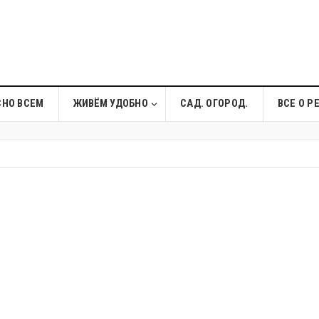
СНО ВСЕМ
ЖИВЁМ УДОБНО
САД. ОГОРОД.
ВСЕ О Р