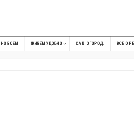
СНО ВСЕМ
ЖИВЁМ УДОБНО
САД. ОГОРОД.
ВСЕ О Р