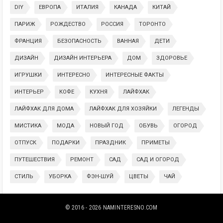
DIY
ЕВРОПА
ИТАЛИЯ
КАНАДА
КИТАЙ
ПАРИЖ
РОЖДЕСТВО
РОССИЯ
ТОРОНТО
ФРАНЦИЯ
БЕЗОПАСНОСТЬ
ВАННАЯ
ДЕТИ
ДИЗАЙН
ДИЗАЙН ИНТЕРЬЕРА
ДОМ
ЗДОРОВЬЕ
ИГРУШКИ
ИНТЕРЕСНО
ИНТЕРЕСНЫЕ ФАКТЫ
ИНТЕРЬЕР
КОФЕ
КУХНЯ
ЛАЙФХАК
ЛАЙФХАК ДЛЯ ДОМА
ЛАЙФХАК ДЛЯ ХОЗЯЙКИ
ЛЕГЕНДЫ
МИСТИКА
МОДА
НОВЫЙ ГОД
ОБУВЬ
ОГОРОД
ОТПУСК
ПОДАРКИ
ПРАЗДНИК
ПРИМЕТЫ
ПУТЕШЕСТВИЯ
РЕМОНТ
САД
САД И ОГОРОД
СТИЛЬ
УБОРКА
ФЭН-ШУЙ
ЦВЕТЫ
ЧАЙ
© 2016 - 2026
NAMINTERESNO.COM