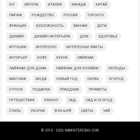
DIY
ЕВРОПА
ИТАЛИЯ
КАНАДА
КИТАЙ
ПАРИЖ
РОЖДЕСТВО
РОССИЯ
ТОРОНТО
ФРАНЦИЯ
БЕЗОПАСНОСТЬ
ВАННАЯ
ДЕТИ
ДИЗАЙН
ДИЗАЙН ИНТЕРЬЕРА
ДОМ
ЗДОРОВЬЕ
ИГРУШКИ
ИНТЕРЕСНО
ИНТЕРЕСНЫЕ ФАКТЫ
ИНТЕРЬЕР
КОФЕ
КУХНЯ
ЛАЙФХАК
ЛАЙФХАК ДЛЯ ДОМА
ЛАЙФХАК ДЛЯ ХОЗЯЙКИ
ЛЕГЕНДЫ
МИСТИКА
МОДА
НОВЫЙ ГОД
ОБУВЬ
ОГОРОД
ОТПУСК
ПОДАРКИ
ПРАЗДНИК
ПРИМЕТЫ
ПУТЕШЕСТВИЯ
РЕМОНТ
САД
САД И ОГОРОД
СТИЛЬ
УБОРКА
ФЭН-ШУЙ
ЦВЕТЫ
ЧАЙ
© 2016 - 2026
NAMINTERESNO.COM