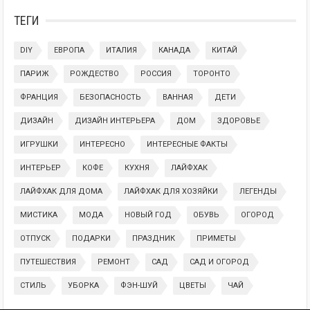
ТЕГИ
DIY
ЕВРОПА
ИТАЛИЯ
КАНАДА
КИТАЙ
ПАРИЖ
РОЖДЕСТВО
РОССИЯ
ТОРОНТО
ФРАНЦИЯ
БЕЗОПАСНОСТЬ
ВАННАЯ
ДЕТИ
ДИЗАЙН
ДИЗАЙН ИНТЕРЬЕРА
ДОМ
ЗДОРОВЬЕ
ИГРУШКИ
ИНТЕРЕСНО
ИНТЕРЕСНЫЕ ФАКТЫ
ИНТЕРЬЕР
КОФЕ
КУХНЯ
ЛАЙФХАК
ЛАЙФХАК ДЛЯ ДОМА
ЛАЙФХАК ДЛЯ ХОЗЯЙКИ
ЛЕГЕНДЫ
МИСТИКА
МОДА
НОВЫЙ ГОД
ОБУВЬ
ОГОРОД
ОТПУСК
ПОДАРКИ
ПРАЗДНИК
ПРИМЕТЫ
ПУТЕШЕСТВИЯ
РЕМОНТ
САД
САД И ОГОРОД
СТИЛЬ
УБОРКА
ФЭН-ШУЙ
ЦВЕТЫ
ЧАЙ