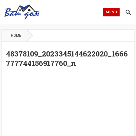
MENU
HOME
48378109_2023345144622020_1666
777744156917760_n