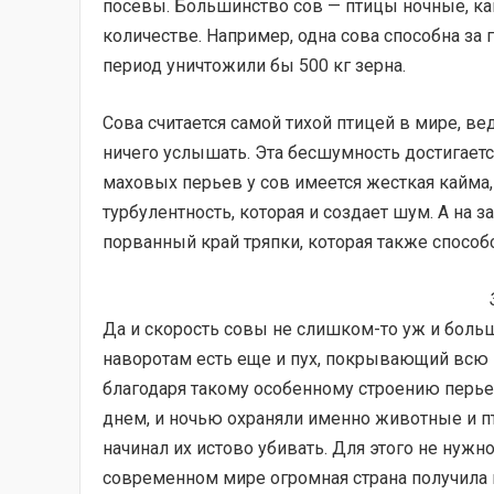
посевы. Большинство сов — птицы ночные, ка
количестве. Например, одна сова способна за
период уничтожили бы 500 кг зерна.
Сова считается самой тихой птицей в мире, ве
ничего услышать. Эта бесшумность достигает
маховых перьев у сов имеется жесткая кайма,
турбулентность, которая и создает шум. А на 
порванный край тряпки, которая также спосо
Да и скорость совы не слишком-то уж и больш
наворотам есть еще и пух, покрывающий всю 
благодаря такому особенному строению перь
днем, и ночью охраняли именно животные и пт
начинал их истово убивать. Для этого не нужн
современном мире огромная страна получила 