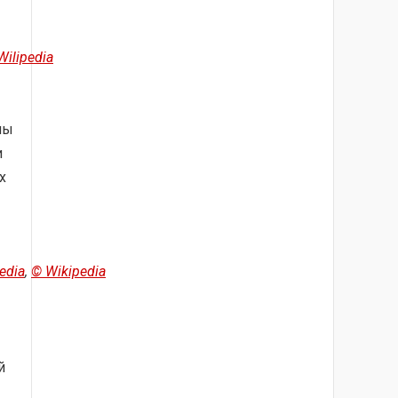
ilipedia
ны
и
х
edia
,
© Wikipedia
й