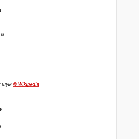
й
на
т шум
© Wikipedia
и
е