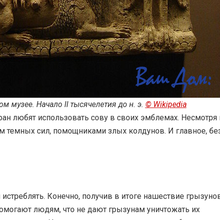
м музее. Начало II тысячелетия до н. э.
© Wikipedia
ран любят использовать сову в своих эмблемах. Несмотря 
м темных сил, помощниками злых колдунов. И главное, бе
и истреблять. Конечно, получив в итоге нашествие грызуно
помогают людям, что не дают грызунам уничтожать их