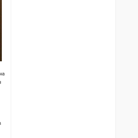
на
з
в