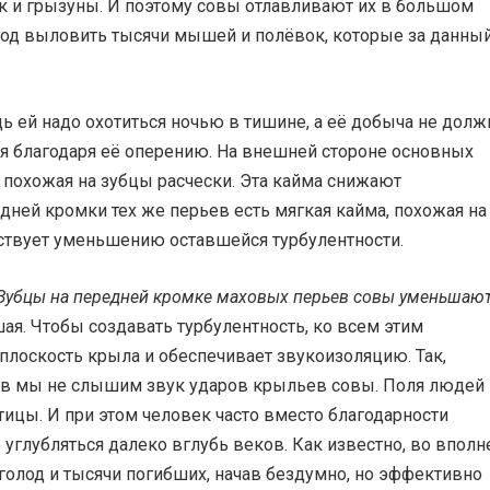
к и грызуны. И поэтому совы отлавливают их в большом
 год выловить тысячи мышей и полёвок, которые за данны
дь ей надо охотиться ночью в тишине, а её добыча не долж
ся благодаря её оперению. На внешней стороне основных
 похожая на зубцы расчески. Эта кайма снижают
задней кромки тех же перьев есть мягкая кайма, похожая на
бствует уменьшению оставшейся турбулентности.
Зубцы на передней кромке маховых перьев совы уменьшаю
ая. Чтобы создавать турбулентность, ко всем этим
плоскость крыла и обеспечивает звукоизоляцию. Так,
ев мы не слышим звук ударов крыльев совы. Поля людей 
ицы. И при этом человек часто вместо благодарности
о углубляться далеко вглубь веков. Как известно, во вполн
голод и тысячи погибших, начав бездумно, но эффективно