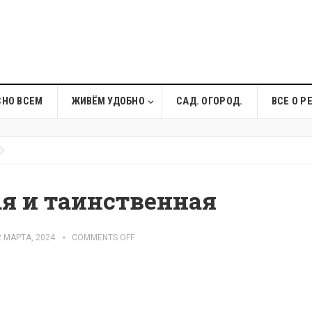
СНО ВСЕМ
ЖИВЁМ УДОБНО
САД. ОГОРОД.
ВСЕ О Р
ая и таинственная
 МАРТА, 2024
COMMENTS OFF