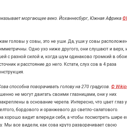
оказывает моргающее веко
.
Йоханнесбург, Южная Африка
©W
кам головы у совы, это не уши. Да, уши у совы расположе
 симметричны. Одно ухо ниже другого, они слушают и верх, 
шей с разной силой и, когда шум одинаково громкий в обои
сточник и расстояние до него. Кстати, слух сов в 4 раза
онструкция.
Сова способна поворачивать голову на 270 градусов.
© Wikip
шенно не могут двигать своими глазницами, они у них
акреплены в основание черепа. Интересно, что цвет глаз у
елтого, бордового и оранжевого до светло-салатового.
а хорошо видит впереди себя, а чтобы посмотреть шире е
. Мы все видели, как сова круто разворачивает свою